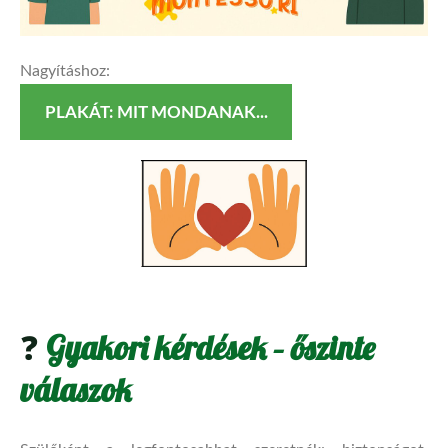
Nagyításhoz:
PLAKÁT: MIT MONDANAK...
❓
Gyakori kérdések – őszinte
válaszok