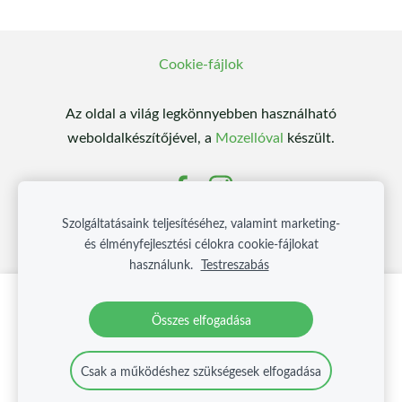
Cookie-fájlok
Az oldal a világ legkönnyebben használható
weboldalkészítőjével, a
Mozellóval
készült.
Szolgáltatásaink teljesítéséhez, valamint marketing-
és élményfejlesztési célokra cookie-fájlokat
használunk.
Testreszabás
Hozzon létre weboldalt vagy webáruházat a
Összes elfogadása
Mozello segítségével.
Gyorsan, egyszerűen, programozás nélkül.
Csak a működéshez szükségesek elfogadása
Bővebb információ