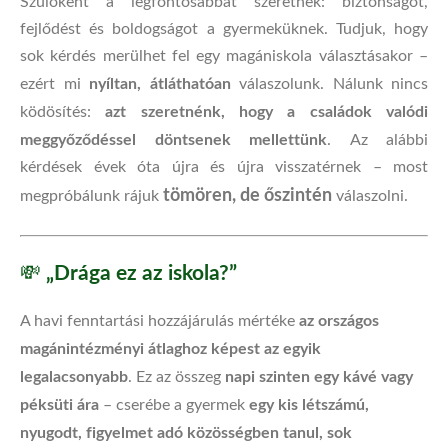
Szülőként a legfontosabbat szeretnék: biztonságot,
fejlődést és boldogságot a gyermeküknek. Tudjuk, hogy
sok kérdés merülhet fel egy magániskola választásakor –
nyíltan, átláthatóan
ezért mi
válaszolunk. Nálunk nincs
azt szeretnénk, hogy a családok valódi
ködösítés:
meggyőződéssel döntsenek mellettünk
. Az alábbi
kérdések évek óta újra és újra visszatérnek – most
tömören, de őszintén
megpróbálunk rájuk
válaszolni.
„Drága ez az iskola?”
💸
az országos
A havi fenntartási hozzájárulás mértéke
magánintézményi átlaghoz képest az egyik
legalacsonyabb
napi szinten egy kávé vagy
. Ez az összeg
péksüti ára
egy kis létszámú,
– cserébe a gyermek
nyugodt, figyelmet adó közösségben tanul, sok