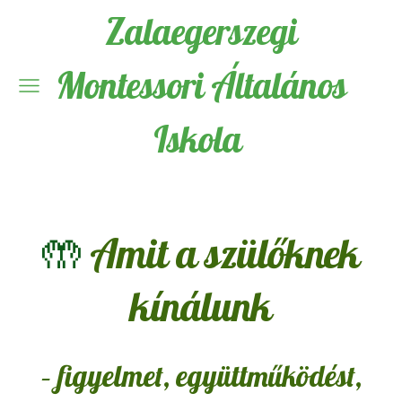
Zalaegerszegi
Montessori Általános
Iskola
🤲
Amit a szülőknek
kínálunk
– figyelmet, együttműködést,