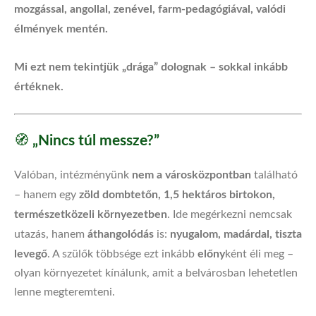
mozgással, angollal, zenével, farm-pedagógiával, valódi
élmények mentén.
Mi ezt nem tekintjük „drága” dolognak – sokkal inkább
értéknek.
„Nincs túl messze?”
🧭
nem a városközpontban
Valóban, intézményünk
található
zöld dombtetőn, 1,5 hektáros birtokon,
– hanem egy
természetközeli környezetben
. Ide megérkezni nemcsak
áthangolódás
nyugalom, madárdal, tiszta
utazás, hanem
is:
levegő
előny
. A szülők többsége ezt inkább
ként éli meg –
olyan környezetet kínálunk, amit a belvárosban lehetetlen
lenne megteremteni.