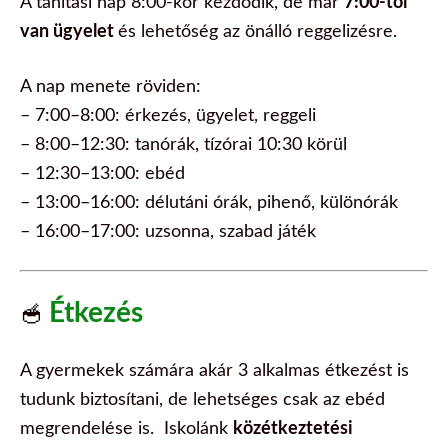
A tanítási nap 8:00-kor kezdődik, de már
7:00-tól
van ügyelet
és lehetőség az önálló reggelizésre.
A nap menete röviden:
– 7:00–8:00: érkezés, ügyelet, reggeli
– 8:00–12:30: tanórák, tízórai 10:30 körül
– 12:30–13:00: ebéd
– 13:00–16:00: délutáni órák, pihenő, különórák
– 16:00–17:00: uzsonna, szabad játék
Étkezés
🥣
A gyermekek számára akár 3 alkalmas étkezést is
tudunk biztosítani, de lehetséges csak az ebéd
megrendelése is.
Iskolánk
közétkeztetési