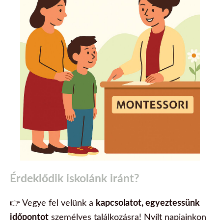
Érdeklődik iskolánk iránt?
👉
Vegye fel velünk a
kapcsolatot, egyeztessünk
időpontot
személyes találkozásra!
Nyílt napjainkon