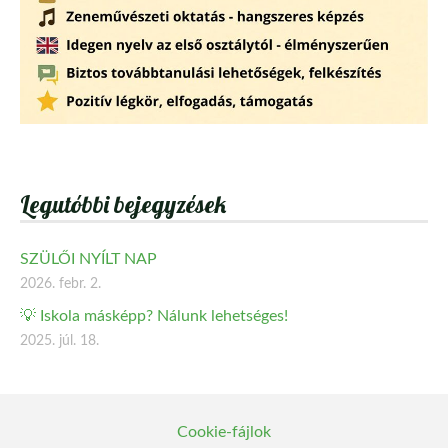
Legutóbbi bejegyzések
SZÜLŐI NYÍLT NAP
2026. febr. 2.
💡 Iskola másképp? Nálunk lehetséges!
2025. júl. 18.
Cookie-fájlok