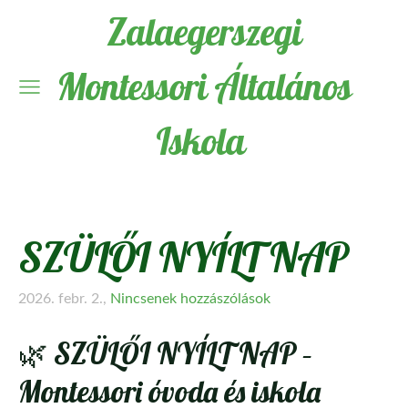
Zalaegerszegi
Montessori Általános
Iskola
SZÜLŐI NYÍLT NAP
2026. febr. 2.,
Nincsenek hozzászólások
🌿 SZÜLŐI NYÍLT NAP –
Montessori óvoda és iskola