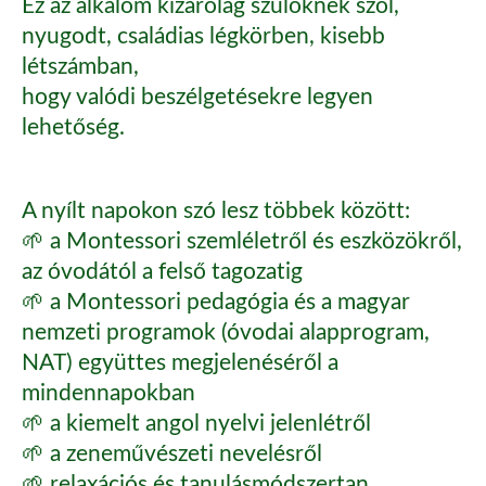
Ez az alkalom kizárólag szülőknek szól,
nyugodt, családias légkörben, kisebb
létszámban,
hogy valódi beszélgetésekre legyen
lehetőség.
A nyílt napokon szó lesz többek között:
🌱 a Montessori szemléletről és eszközökről,
az óvodától a felső tagozatig
🌱 a Montessori pedagógia és a magyar
nemzeti programok (óvodai alapprogram,
NAT) együttes megjelenéséről a
mindennapokban
🌱 a kiemelt angol nyelvi jelenlétről
🌱 a zeneművészeti nevelésről
🌱 relaxációs és tanulásmódszertan