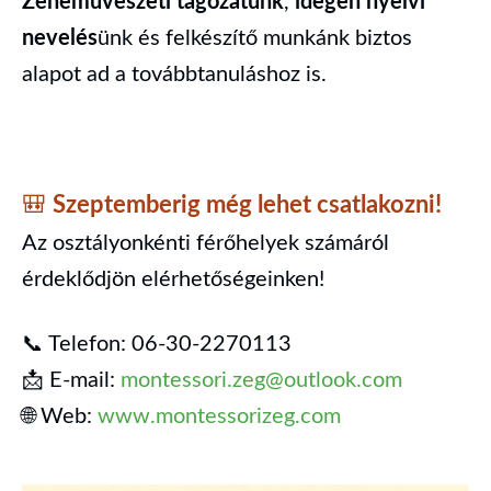
Zeneművészeti tagozatunk
,
idegen nyelvi
nevelés
ünk és felkészítő munkánk biztos
alapot ad a továbbtanuláshoz is.
Szeptemberig még lehet csatlakozni!
🎒
Az osztályonkénti férőhelyek számáról
érdeklődjön elérhetőségeinken!
📞 Telefon: 06-30-2270113
📩 E-mail:
montessori.zeg@outlook.com
🌐 Web:
www.montessorizeg.com